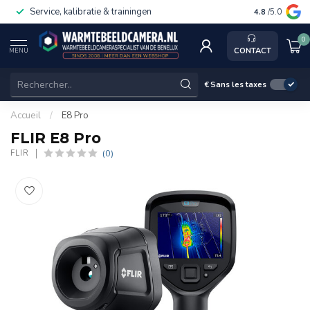
Service, kalibratie & trainingen
4.8
/5.0
0
CONTACT
MENU
€
Sans les taxes
Accueil
/
E8 Pro
FLIR E8 Pro
(0)
FLIR