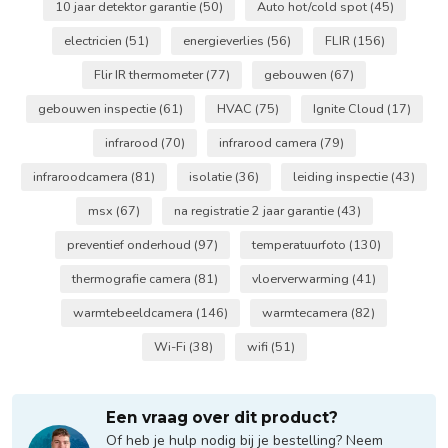
10 jaar detektor garantie
(50)
Auto hot/cold spot
(45)
electricien
(51)
energieverlies
(56)
FLIR
(156)
Flir IR thermometer
(77)
gebouwen
(67)
gebouwen inspectie
(61)
HVAC
(75)
Ignite Cloud
(17)
infrarood
(70)
infrarood camera
(79)
infraroodcamera
(81)
isolatie
(36)
leiding inspectie
(43)
msx
(67)
na registratie 2 jaar garantie
(43)
preventief onderhoud
(97)
temperatuurfoto
(130)
thermografie camera
(81)
vloerverwarming
(41)
warmtebeeldcamera
(146)
warmtecamera
(82)
Wi-Fi
(38)
wifi
(51)
Een vraag over dit product?
Of heb je hulp nodig bij je bestelling? Neem