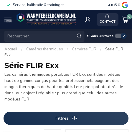
Service, kalibratie & trainingen
4.8
/5.0
0
CONTACT
MENU
€
Sans les taxes
Accueil
/
Caméras thermiques
/
Caméras FLIR
/
Série FLIR
Exx
Série FLIR Exx
Les caméras thermiques portables FLIR Exx sont des modèles
haut de gamme conçus pour les professionnels exigeant des
images thermiques de haute qualité. Leur principal atout réside
dans leur objectif réglable : plus grand que celui des autres
modèles FLIR
Filtres