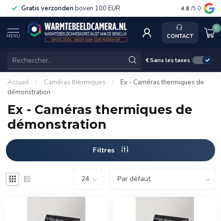
Gratis verzonden
boven 100 EUR
Service, k
4.8
/5.0
0
CONTACT
MENU
€
Sans les taxes
Accueil
/
Caméras thermiques
/
Ex - Caméras thermiques de
démonstration
Ex - Caméras thermiques de
démonstration
Filtres