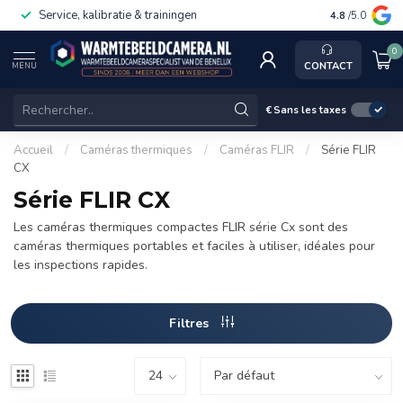
Service, kalibratie & trainingen
4.8
/5.0
0
CONTACT
MENU
€
Sans les taxes
Accueil
/
Caméras thermiques
/
Caméras FLIR
/
Série FLIR
CX
Série FLIR CX
Les caméras thermiques compactes FLIR série Cx sont des
caméras thermiques portables et faciles à utiliser, idéales pour
les inspections rapides.
Filtres