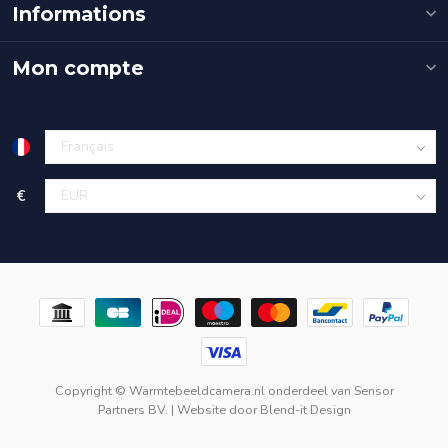
Informations
Mon compte
€
Copyright © Warmtebeeldcamera.nl onderdeel van
Sensor
Partners BV.
| Website door
Blend-it Design