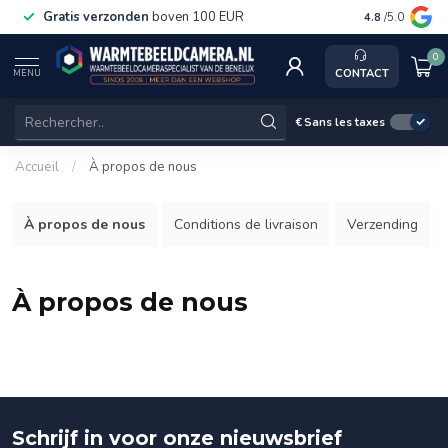
Gratis verzonden
boven 100 EUR
Service, ka
4.8
/5.0
0
CONTACT
MENU
€
Sans les taxes
Accueil
/
À propos de nous
À propos de nous
Conditions de livraison
Verzending
À propos de nous
Schrijf in voor onze nieuwsbrief