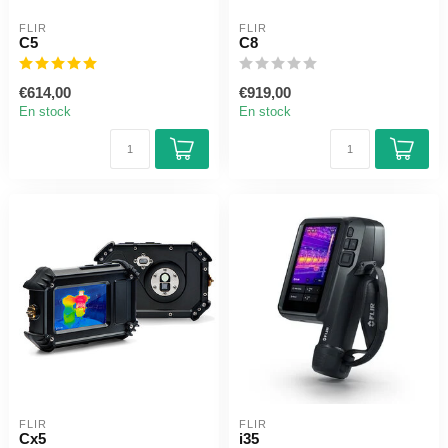
FLIR
FLIR
C5
C8
€614,00
€919,00
En stock
En stock
FLIR
FLIR
Cx5
i35