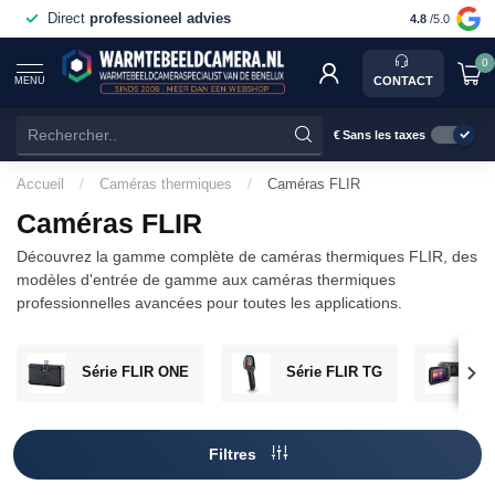
Direct
professioneel advies
Voor 15:0
4.8
/5.0
0
CONTACT
MENU
€
Sans les taxes
Accueil
/
Caméras thermiques
/
Caméras FLIR
Caméras FLIR
Découvrez la gamme complète de caméras thermiques FLIR, des
modèles d'entrée de gamme aux caméras thermiques
professionnelles avancées pour toutes les applications.
Série FLIR ONE
Série FLIR TG
Sé
Filtres