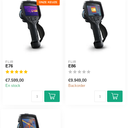
ONZE KEUZE
FLIR
FLIR
E76
E86
€7.599,00
€9.949,00
En stock
Backorder