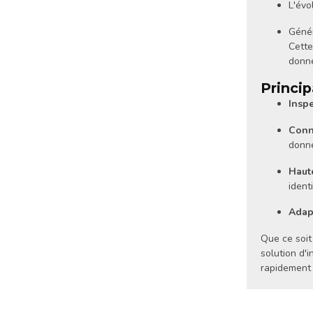
L'évo
Génér
Cette
donné
Princip
Inspe
Conne
donn
Haute
ident
Adapt
Que ce soit
solution d'i
rapidement 