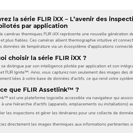
ez la série FLIR iXX – L’avenir des inspec
 pilotés par application
 caméras thermiques FLIR iXX représente une nouvelle génération de 
 et plus fiables. Ces caméras allient thermographie intuitive et connect
s données de température via un écosystème d'applications connecté
i choisir la série FLIR iXX ?
 se distingue par son intelligence pilotée par application et son intégr
et FLIR Ignite™. Ainsi, vous capturez non seulement des images des d
ment liées à votre base de données d'actifs, ce qui rend votre système 
-ce que FLIR Assetlink™ ?
ink™ est une plateforme logicielle accessible via navigateur qui ass
 à une hiérarchie d'actifs (appareils, emplacements ou installations) a
fier les inspections et gérer les itinéraires pour une collecte de donné
iez directement les images thermiques aux informations pertinentes sur