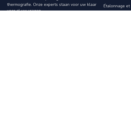
thermografie. Onze experts staan voor uw klaar
Étalonnage et
voor al uw vragen.
Logiciel
James Wattlaan 15
Instruments d
5151 DP Drunen
Accessoires
Nederland
+31 (0)416-369474
info@warmtebeeldcamera.nl
Openingstijden
Maandag t/m vrijdag 8:30 to 17:00 uur