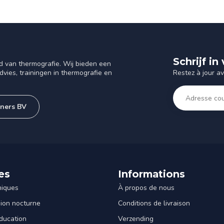
Schrijf i
d van thermografie. Wij bieden een
Restez à jour a
vies, trainingen in thermografie en
tners BV
es
Informations
miques
À propos de nous
sion nocturne
Conditions de livraison
ducation
Verzending