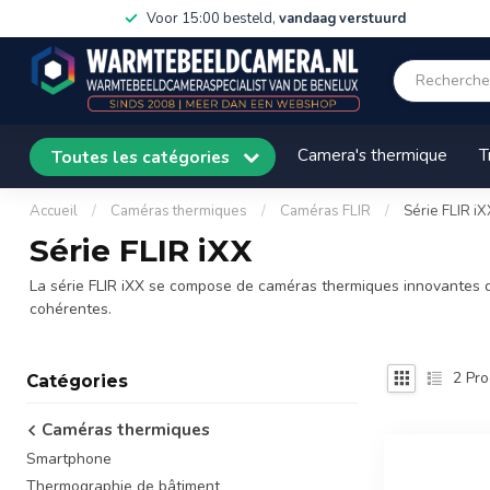
Voor 15:00 besteld,
vandaag verstuurd
Camera's thermique
T
Toutes les catégories
Accueil
/
Caméras thermiques
/
Caméras FLIR
/
Série FLIR iX
Série FLIR iXX
La série FLIR iXX se compose de caméras thermiques innovantes qui
cohérentes.
2
Pro
Catégories
Caméras thermiques
Smartphone
Thermographie de bâtiment