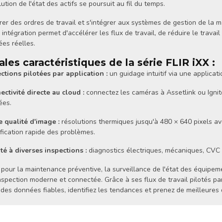
lution de l'état des actifs se poursuit au fil du temps.
er des ordres de travail et s'intégrer aux systèmes de gestion de la
 intégration permet d'accélérer les flux de travail, de réduire le trav
es réelles.
ales caractéristiques de la série FLIR iXX :
ctions pilotées par application :
un guidage intuitif via une applicat
ctivité directe au cloud :
connectez les caméras à Assetlink ou Igni
ées.
 qualité d'image :
résolutions thermiques jusqu'à 480 × 640 pixels av
ification rapide des problèmes.
é à diverses inspections :
diagnostics électriques, mécaniques, CVC 
 pour la maintenance préventive, la surveillance de l'état des équipem
nspection moderne et connectée. Grâce à ses flux de travail pilotés par 
des données fiables, identifiez les tendances et prenez de meilleures 