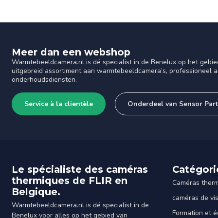
Meer dan een webshop
Warmtebeeldcamera.nl is dé specialist in de Benelux op het gebie
uitgebreid assortiment aan warmtebeeldcamera’s, professioneel ad
onderhoudsdiensten.
Service à la clientèle
Onderdeel van Sensor Par
Le spécialiste des caméras
Catégori
thermiques de FLIR en
Caméras ther
Belgique.
caméras de vi
Warmtebeeldcamera.nl is dé specialist in de
Formation et é
Benelux voor alles op het gebied van