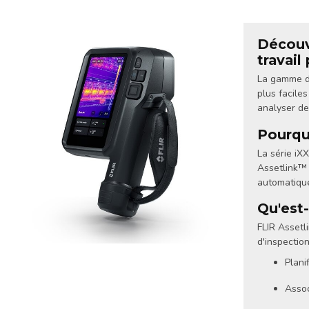
Découvr
travail
La gamme de
plus faciles
analyser de
Pourquo
La série iXX
Assetlink™ 
automatique
Qu'est
FLIR Assetl
d'inspection
Plani
Assoc