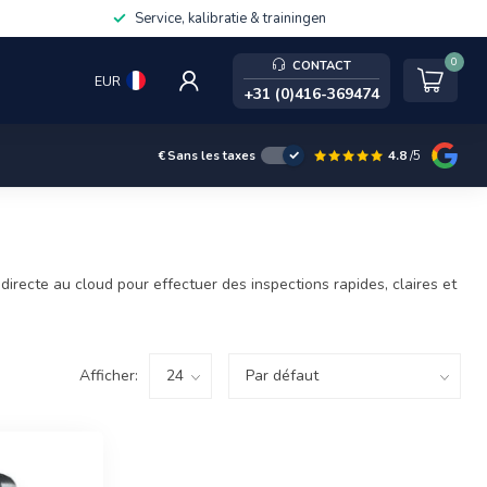
Service, kalibratie & trainingen
0
CONTACT
EUR
+31 (0)416-369474
4.8
/5
€
Sans les taxes
irecte au cloud pour effectuer des inspections rapides, claires et
Afficher: