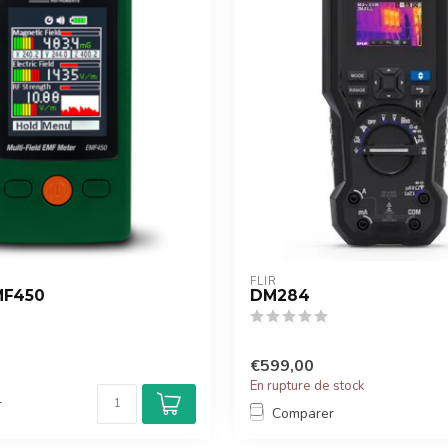
FLIR
MF450
DM284
€599,00
En rupture de stock
r
Comparer