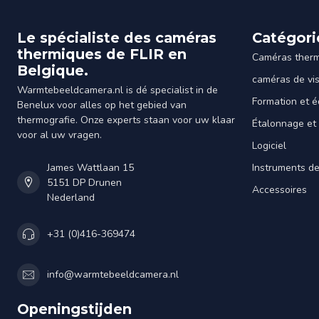
Le spécialiste des caméras
Catégori
thermiques de FLIR en
Caméras ther
Belgique.
caméras de vi
Warmtebeeldcamera.nl is dé specialist in de
Formation et é
Benelux voor alles op het gebied van
thermografie. Onze experts staan voor uw klaar
Étalonnage et
voor al uw vragen.
Logiciel
James Wattlaan 15
Instruments d
5151 DP Drunen
Accessoires
Nederland
+31 (0)416-369474
info@warmtebeeldcamera.nl
Openingstijden