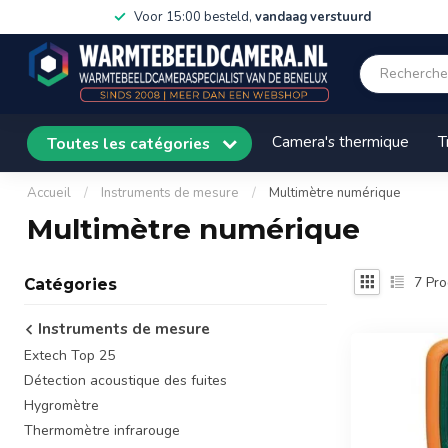
Voor 15:00 besteld,
vandaag verstuurd
Camera's thermique
T
Toutes les catégories
Accueil
/
Instruments de mesure
/
Multimètre numérique
Multimètre numérique
7
Pro
Catégories
Instruments de mesure
Extech Top 25
Détection acoustique des fuites
Hygromètre
Thermomètre infrarouge