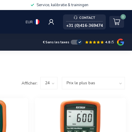
Service, kalibratie & trainingen
0
CONTACT
EUR
+31 (0)416-369474
4.8
/5
€
Sans les taxes
Afficher: