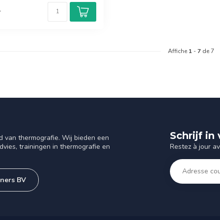
r
Affiche
1
-
7
de 7
Schrijf i
d van thermografie. Wij bieden een
Restez à jour a
vies, trainingen in thermografie en
tners BV