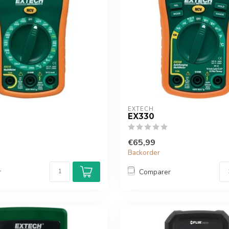
EXTECH
EX330
€65,99
Backorder
r
Comparer