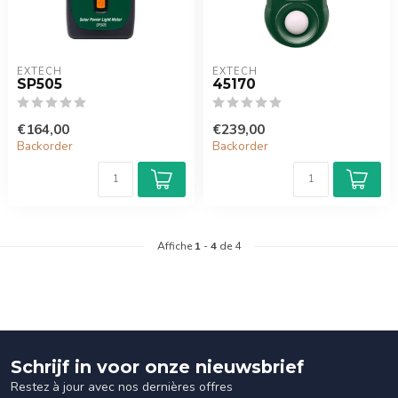
EXTECH
EXTECH
SP505
45170
€164,00
€239,00
Backorder
Backorder
Affiche
1
-
4
de 4
Schrijf in voor onze nieuwsbrief
Restez à jour avec nos dernières offres