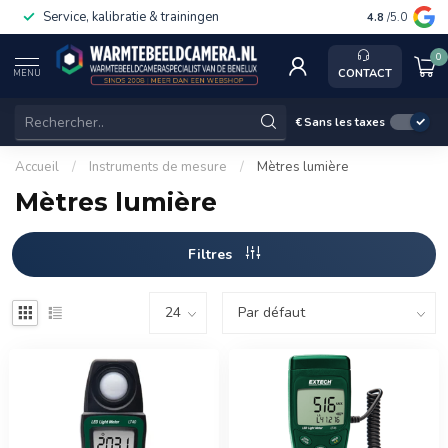
Service, kalibratie & trainingen
4.8
/5.0
0
CONTACT
MENU
€
Sans les taxes
Accueil
/
Instruments de mesure
/
Mètres lumière
Mètres lumière
Filtres