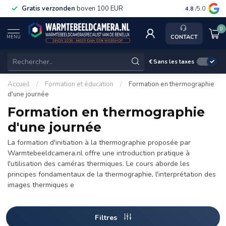
Gratis verzonden
boven 100 EUR
Service, k
4.8
/5.0
0
CONTACT
MENU
€
Sans les taxes
Accueil
/
Formation et éducation
/
Formation en thermographie
d'une journée
Formation en thermographie
d'une journée
La formation d'initiation à la thermographie proposée par
Warmtebeeldcamera.nl offre une introduction pratique à
l'utilisation des caméras thermiques. Le cours aborde les
principes fondamentaux de la thermographie, l'interprétation des
images thermiques e
Filtres