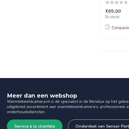
€65,00
En stock
Compare
Meer dan een webshop
Warmtebeeldcamera.nl is dé specialist in de Benelux op het gebie
uitgebreid assortiment aan warmtebeeldcamera’s, professioneel ad
onderhoudsdiensten.
Service à la clientèle
Onderdeel van Sensor Par