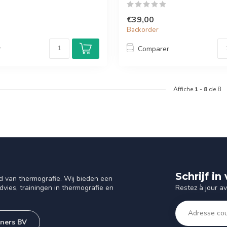
€39,00
Backorder
r
Comparer
Affiche
1
-
8
de 8
Schrijf i
d van thermografie. Wij bieden een
Restez à jour a
vies, trainingen in thermografie en
tners BV