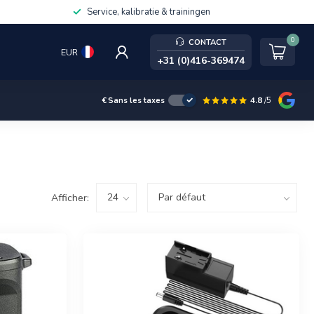
Service, kalibratie & trainingen
0
CONTACT
EUR
+31 (0)416-369474
4.8
/5
€
Sans les taxes
Afficher: