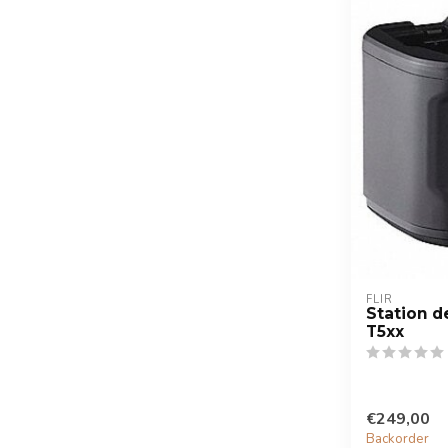
FLIR
Station d
T5xx
€249,00
Backorder