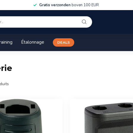
Gratis verzonden
boven 100 EUR
raining
Étalonnage
DEALS
rie
duits