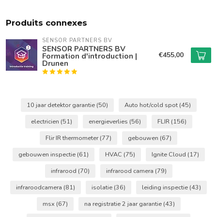
Produits connexes
SENSOR PARTNERS BV
SENSOR PARTNERS BV
€455,00
Formation d'introduction |
Drunen
10 jaar detektor garantie
(50)
Auto hot/cold spot
(45)
electricien
(51)
energieverlies
(56)
FLIR
(156)
Flir IR thermometer
(77)
gebouwen
(67)
gebouwen inspectie
(61)
HVAC
(75)
Ignite Cloud
(17)
infrarood
(70)
infrarood camera
(79)
infraroodcamera
(81)
isolatie
(36)
leiding inspectie
(43)
msx
(67)
na registratie 2 jaar garantie
(43)