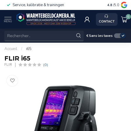
Service, kalibratie & trainingen
4.8
/5.0
0
CONTACT
MENU
€
Sans les taxes
Accueil
/
i65
FLIR i65
(0)
FLIR