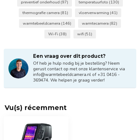
preventief onderhoud
(97)
temperatuurfoto
(130)
thermografie camera
(81)
vloerverwarming
(41)
warmtebeeldcamera
(146)
warmtecamera
(82)
Wi-Fi
(38)
wifi
(51)
Een vraag over dit product?
Of heb je hulp nodig bij je bestelling? Neem
gerust contact op met onze klantenservice via
info@warmtebeeldcamera.nl
of +31 0416 -
369474. We helpen je graag verder!
Vu(s) récemment