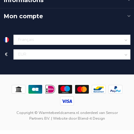
Mon compte
€
Copyright © Warmtebeeldcamera.nl onderdeel van
Sensor
Partners BV.
| Website door
Blend-it Design