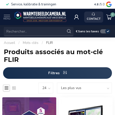
Service, kalibratie & trainingen
4.8
/5.0
0
CONTACT
MENU
€
Sans les taxes
Accueil
/
Mots-clés
/
FLIR
Produits associés au mot-clé
FLIR
Filtres