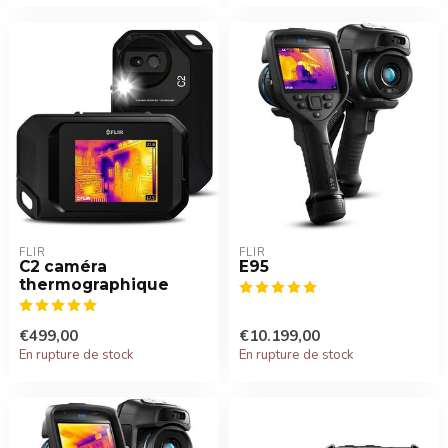
FLIR
FLIR
C2 caméra
E95
thermographique
€499,00
€10.199,00
En rupture de stock
En rupture de stock