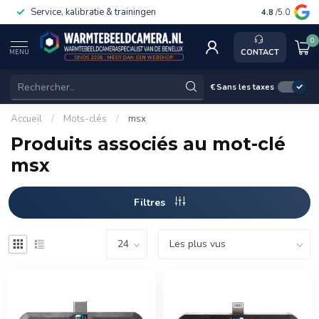
Service, kalibratie & trainingen
4.8
/5.0
0
CONTACT
MENU
€
Sans les taxes
Accueil
/
Mots-clés
/
msx
Produits associés au mot-clé
msx
Filtres