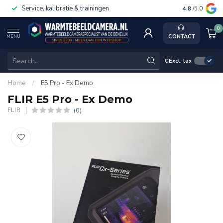
Service, kalibratie & trainingen
4.8
/5.0
0
CONTACT
MENU
€
Excl. tax
Home
/
E5 Pro - Ex Demo
FLIR E5 Pro - Ex Demo
(0)
FLIR