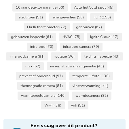
10 jaar detektor garantie
(50)
Auto hot/cold spot
(45)
electricien
(51)
energieverlies
(56)
FLIR
(156)
Flir IR thermometer
(77)
gebouwen
(67)
gebouwen inspectie
(61)
HVAC
(75)
Ignite Cloud
(17)
infrarood
(70)
infrarood camera
(79)
infraroodcamera
(81)
isolatie
(36)
leiding inspectie
(43)
msx
(67)
na registratie 2 jaar garantie
(43)
preventief onderhoud
(97)
temperatuurfoto
(130)
thermografie camera
(81)
vloerverwarming
(41)
warmtebeeldcamera
(146)
warmtecamera
(82)
Wi-Fi
(38)
wifi
(51)
Een vraag over dit product?