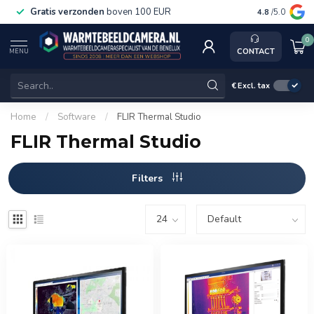
Gratis verzonden
boven 100 EUR
Service, k
4.8
/5.0
0
CONTACT
MENU
€
Excl. tax
Home
/
Software
/
FLIR Thermal Studio
FLIR Thermal Studio
Filters