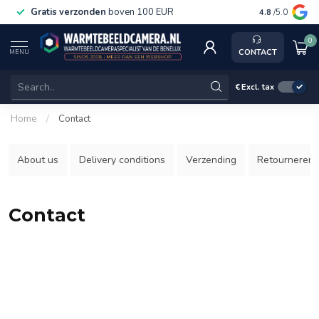
Gratis verzonden
boven 100 EUR
Service, ka
4.8
/5.0
0
CONTACT
MENU
€
Excl. tax
Home
/
Contact
About us
Delivery conditions
Verzending
Retourneren
Contact