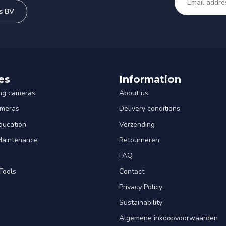
s BV
es
Information
ng cameras
About us
ameras
Delivery conditions
ducation
Verzending
 Maintenance
Retourneren
FAQ
Tools
Contact
Privacy Policy
Sustainability
Algemene inkoopvoorwaarden