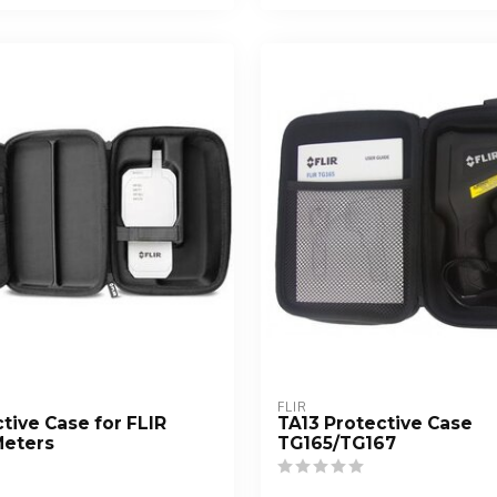
FLIR
tive Case for FLIR
TA13 Protective Case
Meters
TG165/TG167