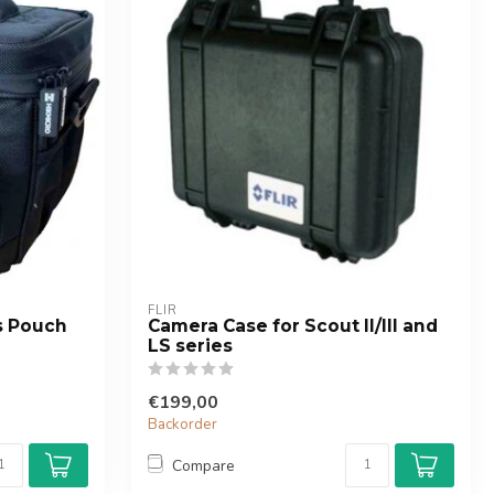
FLIR
s Pouch
Camera Case for Scout II/III and
LS series
€199,00
Backorder
Compare