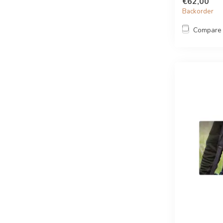
€62,00
Backorder
Compare