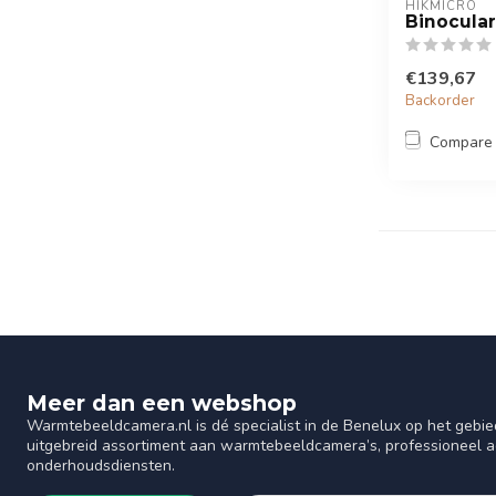
HIKMICRO
Binocular
€139,67
Backorder
Compare
Meer dan een webshop
Warmtebeeldcamera.nl is dé specialist in de Benelux op het gebie
uitgebreid assortiment aan warmtebeeldcamera’s, professioneel ad
onderhoudsdiensten.