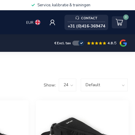
Service, kalibratie & trainingen
0
CONTACT
EUR
+31 (0)416-369474
4.8
/5
€
Excl. tax
Show: