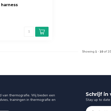
 harness
Showing
1
-
10
of 10
Schrijf i
d van thermografie. Wij bieden een
Stay up to date 
vies, trainingen in thermografie en