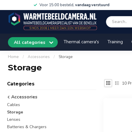
Voor 15:00 besteld,
vandaag verstuurd
Thermal camera's
Training
All categories
Home
/
Accessories
/
Storage
Storage
10
Pr
Categories
Accessories
Cables
Storage
Lenses
Batteries & Chargers