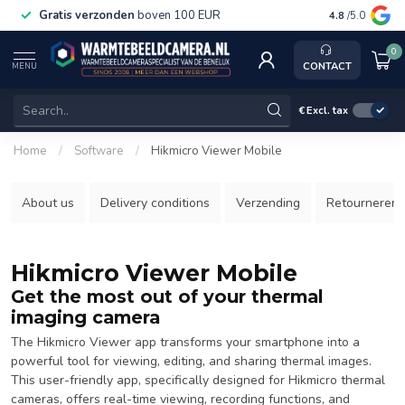
Gratis verzonden
boven 100 EUR
Service, ka
4.8
/5.0
0
CONTACT
MENU
€
Excl. tax
Home
/
Software
/
Hikmicro Viewer Mobile
About us
Delivery conditions
Verzending
Retourneren
Hikmicro Viewer Mobile
Get the most out of your thermal
imaging camera
The Hikmicro Viewer app transforms your smartphone into a
powerful tool for viewing, editing, and sharing thermal images.
This user-friendly app, specifically designed for Hikmicro thermal
cameras, offers real-time viewing, recording functions, and