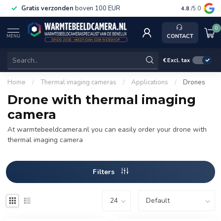
Gratis verzonden
boven 100 EUR
Service, k
4.8
/5.0
0
CONTACT
MENU
€
Excl. tax
Home
/
Thermal imaging cameras
/
Applications
/
Drones
Drone with thermal imaging
camera
At warmtebeeldcamera.nl you can easily order your drone with
thermal imaging camera
Filters