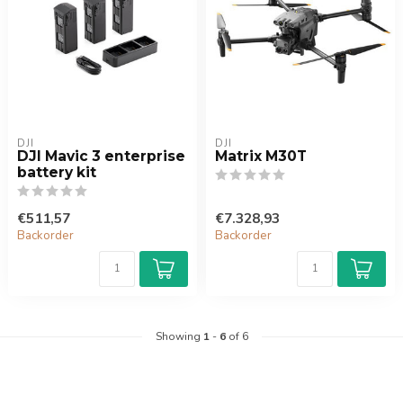
DJI
DJI
DJI Mavic 3 enterprise
Matrix M30T
battery kit
€511,57
€7.328,93
Backorder
Backorder
Showing
1
-
6
of 6