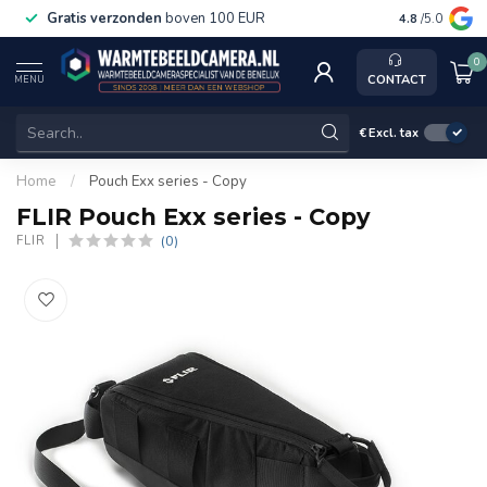
Gratis verzonden
boven 100 EUR
Service, k
4.8
/5.0
0
CONTACT
MENU
€
Excl. tax
Home
/
Pouch Exx series - Copy
FLIR Pouch Exx series - Copy
(0)
FLIR