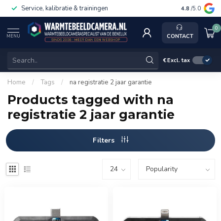
Service, kalibratie & trainingen
4.8
/5.0
0
CONTACT
MENU
€
Excl. tax
Home
/
Tags
/
na registratie 2 jaar garantie
Products tagged with na
registratie 2 jaar garantie
Filters