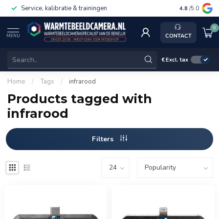
Service, kalibratie & trainingen
4.8
/5.0
0
CONTACT
MENU
€
Excl. tax
Home
/
Tags
/
infrarood
Products tagged with
infrarood
Filters