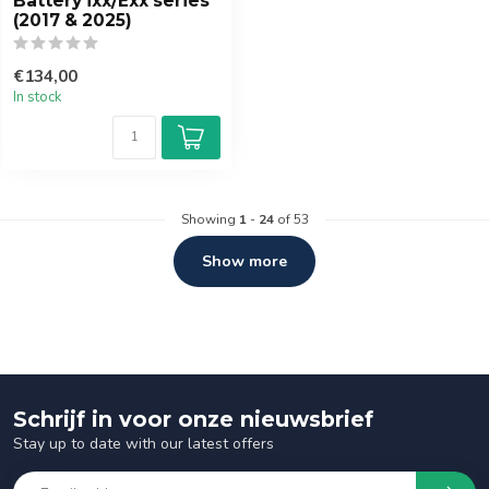
Battery ixx/Exx series
(2017 & 2025)
€134,00
In stock
Showing
1
-
24
of 53
Show more
Schrijf in voor onze nieuwsbrief
Stay up to date with our latest offers