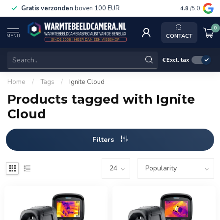
Gratis verzonden
boven 100 EUR
Service, k
4.8
/5.0
0
CONTACT
MENU
€
Excl. tax
Home
/
Tags
/
Ignite Cloud
Products tagged with Ignite
Cloud
Filters