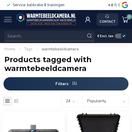
Service, kalibratie & trainingen
4.8
/5.0
0
CONTACT
MENU
€
Excl. tax
Home
/
Tags
/
warmtebeeldcamera
Products tagged with
warmtebeeldcamera
Filters