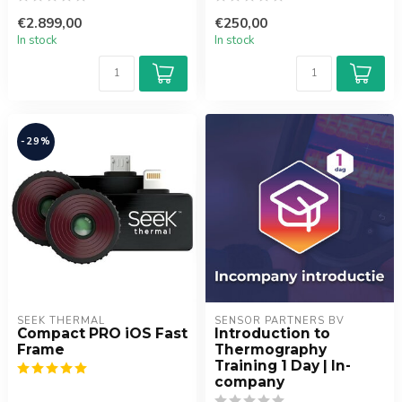
€2.899,00
€250,00
In stock
In stock
-29%
SEEK THERMAL
SENSOR PARTNERS BV
Compact PRO iOS Fast
Introduction to
Frame
Thermography
Training 1 Day | In-
company