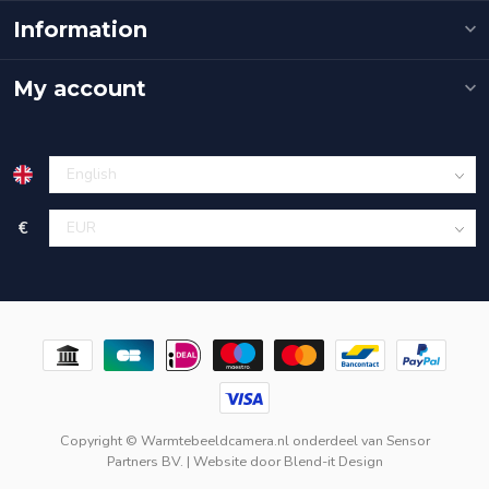
Information
My account
€
Copyright © Warmtebeeldcamera.nl onderdeel van
Sensor
Partners BV.
| Website door
Blend-it Design