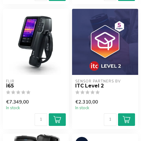
FLIR
SENSOR PARTNERS BV
i65
ITC Level 2
€7.349,00
€2.310,00
In stock
In stock