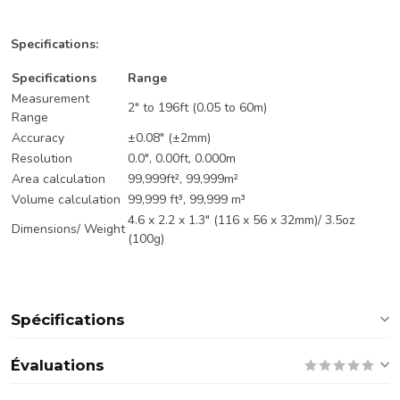
Specifications:
Specifications
Range
Measurement
2" to 196ft (0.05 to 60m)
Range
Accuracy
±0.08" (±2mm)
Resolution
0.0", 0.00ft, 0.000m
Area calculation
99,999ft², 99,999m²
Volume calculation
99,999 ft³, 99,999 m³
4.6 x 2.2 x 1.3" (116 x 56 x 32mm)/ 3.5oz
Dimensions/ Weight
(100g)
Spécifications
Évaluations