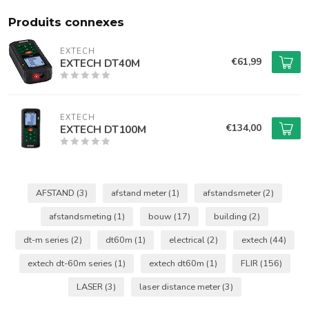
Produits connexes
EXTECH
€61,99
EXTECH DT40M
EXTECH
€134,00
EXTECH DT100M
AFSTAND
(3)
afstand meter
(1)
afstandsmeter
(2)
afstandsmeting
(1)
bouw
(17)
building
(2)
dt-m series
(2)
dt60m
(1)
electrical
(2)
extech
(44)
extech dt-60m series
(1)
extech dt60m
(1)
FLIR
(156)
LASER
(3)
laser distance meter
(3)