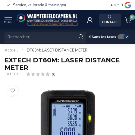
Service, kalibratie & trainingen
4.8
/5.0
0
CONTACT
MENU
€
Sans les taxes
Accueil
/
DT60M: LASER DISTANCE METER
EXTECH DT60M: LASER DISTANCE
METER
(0)
EXTECH