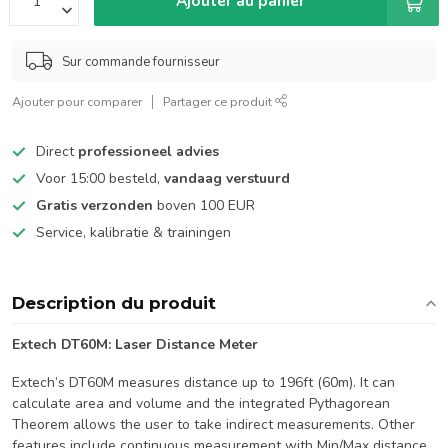
Ajouter au panier
Sur commande fournisseur
Ajouter pour comparer
Partager ce produit
Direct
professioneel advies
Voor 15:00 besteld,
vandaag verstuurd
Gratis verzonden
boven 100 EUR
Service, kalibratie & trainingen
Description du produit
Extech DT60M: Laser Distance Meter
Extech’s DT60M measures distance up to 196ft (60m). It can
calculate area and volume and the integrated Pythagorean
Theorem allows the user to take indirect measurements. Other
features include continuous measurement with Min/Max distance