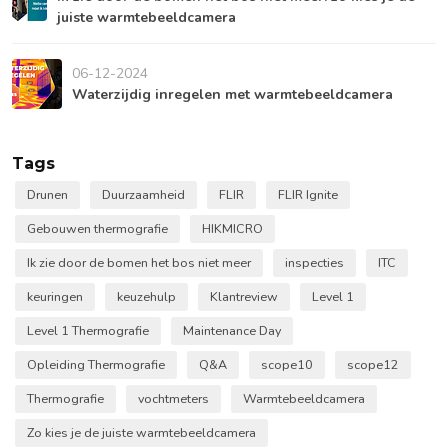
juiste warmtebeeldcamera
06-12-2024
Waterzijdig inregelen met warmtebeeldcamera
Tags
Drunen
Duurzaamheid
FLIR
FLIR Ignite
Gebouwen thermografie
HIKMICRO
Ik zie door de bomen het bos niet meer
inspecties
ITC
keuringen
keuzehulp
Klantreview
Level 1
Level 1 Thermografie
Maintenance Day
Opleiding Thermografie
Q&A
scope10
scope12
Thermografie
vochtmeters
Warmtebeeldcamera
Zo kies je de juiste warmtebeeldcamera