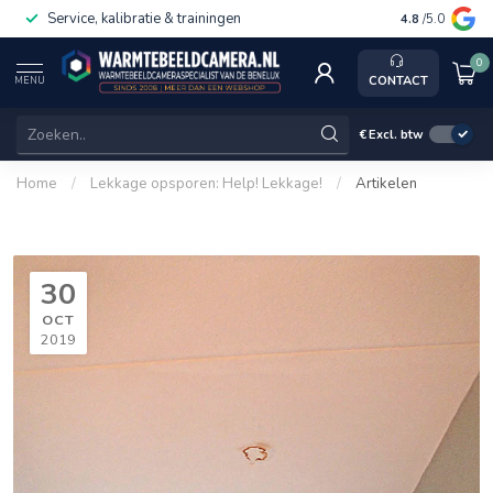
Service, kalibratie & trainingen
4.8
/5.0
0
CONTACT
MENU
€
Excl. btw
Home
/
Lekkage opsporen: Help! Lekkage!
/
Artikelen
30
OCT
2019