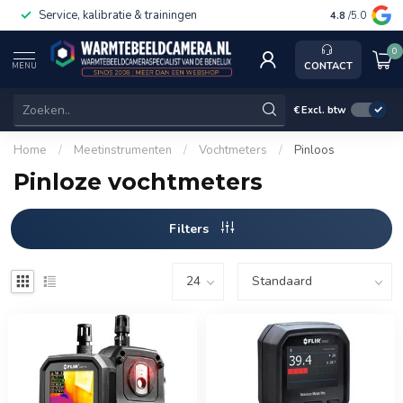
Service, kalibratie & trainingen
4.8
/5.0
0
CONTACT
MENU
€
Excl. btw
Home
/
Meetinstrumenten
/
Vochtmeters
/
Pinloos
Pinloze vochtmeters
Filters