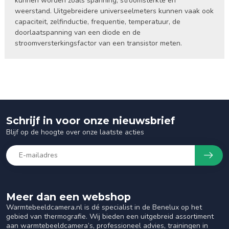
kunnen worden zoals spanning, stroomsterkte en
weerstand. Uitgebreidere universeelmeters kunnen vaak ook
capaciteit, zelfinductie, frequentie, temperatuur, de
doorlaatspanning van een diode en de
stroomversterkingsfactor van een transistor meten.
Schrijf in voor onze nieuwsbrief
Blijf op de hoogte over onze laatste acties
Meer dan een webshop
Warmtebeeldcamera.nl is dé specialist in de Benelux op het
gebied van thermografie. Wij bieden een uitgebreid assortiment
aan warmtebeeldcamera’s, professioneel advies, trainingen in