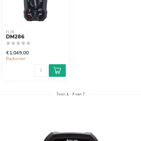
FLIR
DM286
€1.049,00
Backorder
Toon
1
-
7
van 7