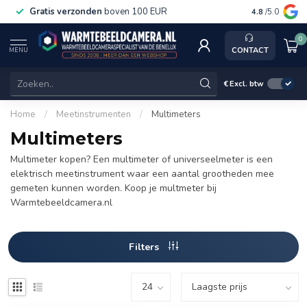
Gratis verzonden
boven 100 EUR
Service, k
4.8
/5.0
0
CONTACT
MENU
€
Excl. btw
Home
/
Meetinstrumenten
/
Multimeters
Multimeters
Multimeter kopen? Een multimeter of universeelmeter is een
elektrisch meetinstrument waar een aantal grootheden mee
gemeten kunnen worden. Koop je multmeter bij
Warmtebeeldcamera.nl
Filters