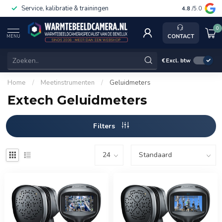
Service, kalibratie & trainingen
4.8
/5.0
0
CONTACT
MENU
€
Excl. btw
Home
/
Meetinstrumenten
/
Geluidmeters
Extech Geluidmeters
Filters