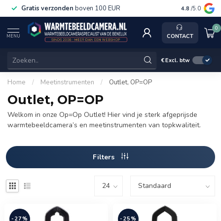
Gratis verzonden
boven 100 EUR
Service, k
4.8
/5.0
0
CONTACT
MENU
€
Excl. btw
Home
/
Meetinstrumenten
/
Outlet, OP=OP
Outlet, OP=OP
Welkom in onze Op=Op Outlet! Hier vind je sterk afgeprijsde
warmtebeeldcamera’s en meetinstrumenten van topkwaliteit.
Filters
-27%
-25%