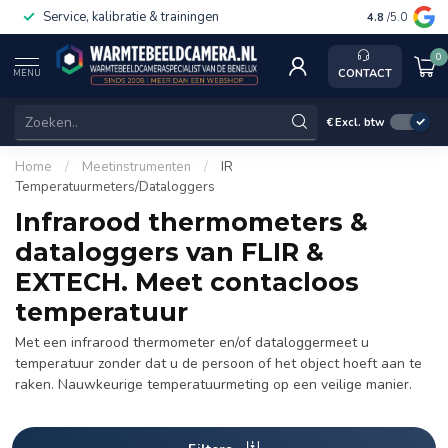
Service, kalibratie & trainingen
4.8
/5.0
0
CONTACT
MENU
€
Excl. btw
Home
/
Meetinstrumenten
/
IR
Temperatuurmeters/Dataloggers
Infrarood thermometers &
dataloggers van FLIR &
EXTECH. Meet contacloos
temperatuur
Met een infrarood thermometer en/of dataloggermeet u
temperatuur zonder dat u de persoon of het object hoeft aan te
raken. Nauwkeurige temperatuurmeting op een veilige manier.