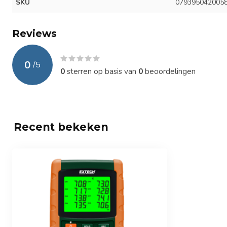
SKU
079395042005
Reviews
0
/
5
0
sterren op basis van
0
beoordelingen
Recent bekeken