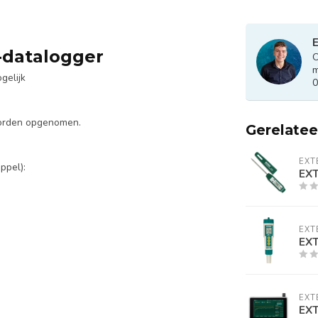
E
-datalogger
O
m
gelijk
0
worden opgenomen.
Gerelate
EXT
ppel):
EX
EXT
EX
EXT
EX