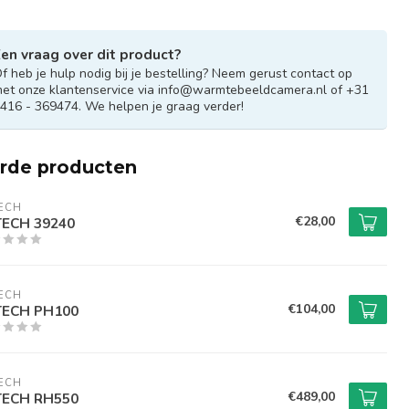
en vraag over dit product?
f heb je hulp nodig bij je bestelling? Neem gerust contact op
et onze klantenservice via
info@warmtebeeldcamera.nl
of +31
416 - 369474. We helpen je graag verder!
erde producten
ECH
€28,00
TECH 39240
ECH
€104,00
TECH PH100
ECH
€489,00
TECH RH550