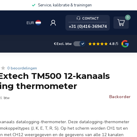
Service, kalibratie & trainingen
0
CONTACT
EUR
+31 (0)416-369474
4.8
/5
€
Excl. btw
0 beoordelingen
xtech TM500 12-kanaals
ging thermometer
Backorder
l. btw
kanaals datalogging-thermometer. Deze datalogging-thermometer
rmokoppeltypes (J, K, E, T, R, S). Op het scherm worden CH1 tot en
en met CH12 weergegeven en de gegevens van alle 12 kanalen