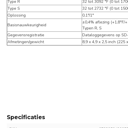
Type R
32 tot 3092 °F (0 tot 170
Type S
32 tot 2732 °F (0 tot 150
Oplossing
0,1°/1°
±0,4% aflezing (+1,8°F/+1
Basisnauwkeurigheid
Typen R, S
Gegevensregistratie
Dataloggegevens op SD-
Afmetingen/gewicht
8,9 x 4,9 x 2,5 inch (225 
Specificaties