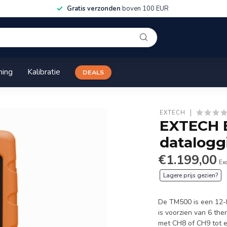
Gratis verzonden
boven 100 EUR
ning
Kalibratie
DEALS
EXTECH
EXTECH E
datalog
€1.199,00
Exc
Lagere prijs gezien?
De TM500 is een 12-
is voorzien van 6 the
met CH8 of CH9 tot 