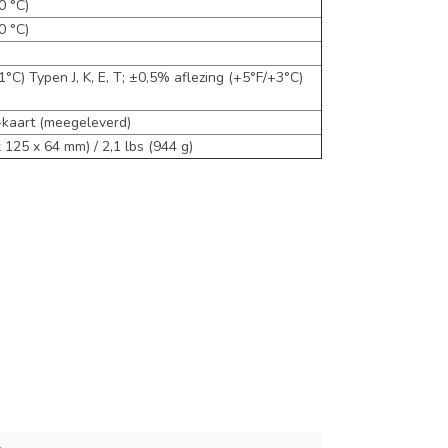
0 °C)
0 °C)
°C) Typen J, K, E, T; ±0,5% aflezing (+5°F/+3°C)
kaart (meegeleverd)
x 125 x 64 mm) / 2,1 lbs (944 g)