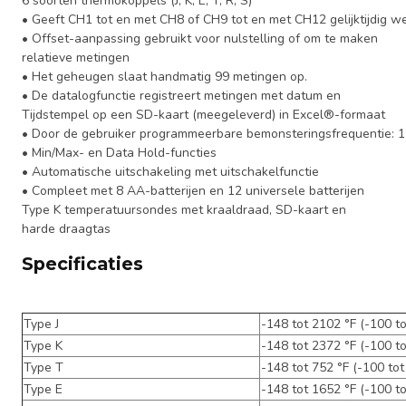
6 soorten thermokoppels (J, K, E, T, R, S)
• Geeft CH1 tot en met CH8 of CH9 tot en met CH12 gelijktijdig w
• Offset-aanpassing gebruikt voor nulstelling of om te maken
relatieve metingen
• Het geheugen slaat handmatig 99 metingen op.
• De datalogfunctie registreert metingen met datum en
Tijdstempel op een SD-kaart (meegeleverd) in Excel®-formaat
• Door de gebruiker programmeerbare bemonsteringsfrequentie: 1
• Min/Max- en Data Hold-functies
• Automatische uitschakeling met uitschakelfunctie
• Compleet met 8 AA-batterijen en 12 universele batterijen
Type K temperatuursondes met kraaldraad, SD-kaart en
harde draagtas
Specificaties
Type J
-148 tot 2102 °F (-100 t
Type K
-148 tot 2372 °F (-100 t
Type T
-148 tot 752 °F (-100 tot
Type E
-148 tot 1652 °F (-100 to