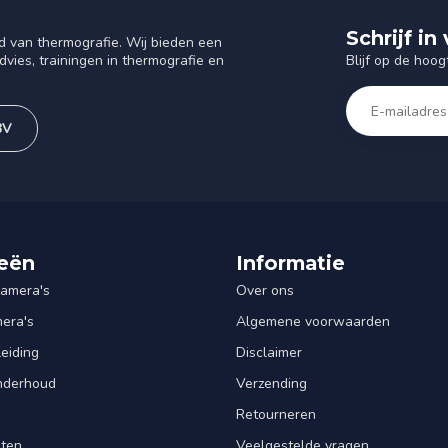
Schrijf i
d van thermografie. Wij bieden een
Blijf op de hoog
vies, trainingen in thermografie en
BV
eën
Informatie
amera's
Over ons
mera's
Algemene voorwaarden
leiding
Disclaimer
Onderhoud
Verzending
Retourneren
nten
Veelgestelde vragen