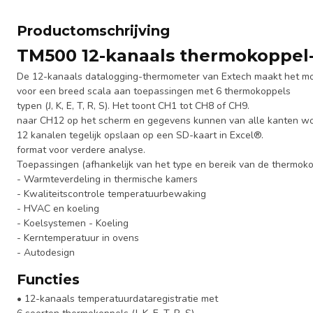
Productomschrijving
TM500 12-kanaals thermokoppel
De 12-kanaals datalogging-thermometer van Extech maakt het mo
voor een breed scala aan toepassingen met 6 thermokoppels
typen (J, K, E, T, R, S). Het toont CH1 tot CH8 of CH9.
naar CH12 op het scherm en gegevens kunnen van alle kanten 
12 kanalen tegelijk opslaan op een SD-kaart in Excel®.
format voor verdere analyse.
Toepassingen (afhankelijk van het type en bereik van de thermoko
- Warmteverdeling in thermische kamers
- Kwaliteitscontrole temperatuurbewaking
- HVAC en koeling
- Koelsystemen - Koeling
- Kerntemperatuur in ovens
- Autodesign
Functies
• 12-kanaals temperatuurdataregistratie met