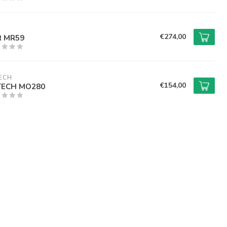
€274,00
R MR59
ECH
€154,00
TECH MO280