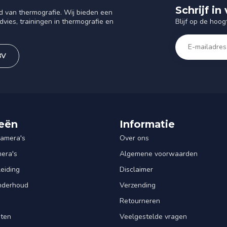
Schrijf i
d van thermografie. Wij bieden een
Blijf op de hoog
vies, trainingen in thermografie en
BV
eën
Informatie
amera's
Over ons
mera's
Algemene voorwaarden
leiding
Disclaimer
Onderhoud
Verzending
Retourneren
nten
Veelgestelde vragen