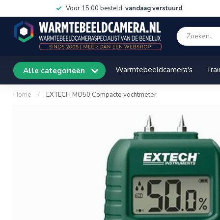
Voor 15:00 besteld,
vandaag verstuurd
Warmtebeeldcamera's
Trai
Alle categorieën
Home
/
EXTECH MO50 Compacte vochtmeter