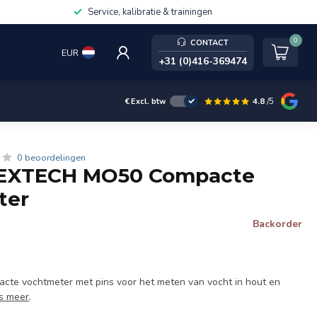
Service, kalibratie & trainingen
0
CONTACT
EUR
+31 (0)416-369474
4.8
/5
€
Excl. btw
0 beoordelingen
EXTECH MO50 Compacte
ter
Backorder
e vochtmeter met pins voor het meten van vocht in hout en
s meer
.