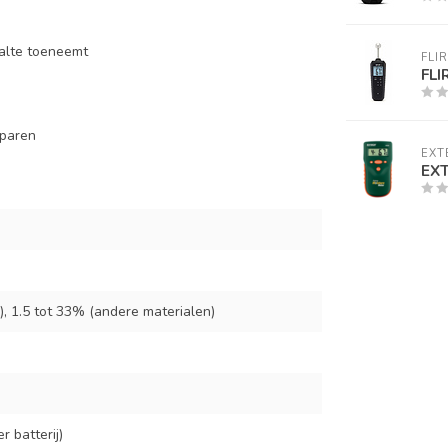
halte toeneemt
FLIR
FLI
sparen
EXT
EX
), 1.5 tot 33% (andere materialen)
 batterij)