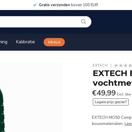
Gratis verzonden
boven 100 EUR
ning
Kalibratie
DEALS
EXTECH
EXTECH 
vochtme
€49,99
Excl. btw
Lagere prijs gezien?
EXTECH MO50 Compact
bouwmaterialen.
Lee