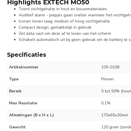
Highlights EXTECH MO50
Toont vochtgehalte in hout en bouwmaterialen.
Auditief alarm - piepjes gaan sneller wanneer het vochtge
Iconen tonen laag, medium of hoog vochtgehalte
Compact design, gemakkelijk in gebruik
Zet data vast om deze af te lezen van het scherm
Schakelt automatisch uit bij geen gebruik om de batterij te 
Specificaties
Artikelnummer
105-0108
Type
Pinnen
Bereik
5 tot 50% (hout
Max Resolutie
0.1%
Afmetingen (B x H x L)
170x65x30mm
Gewicht
120 gram (zonder