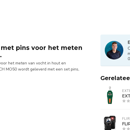
E
met pins voor het meten
O
m
.
0
oor het meten van vocht in hout en
ECH MO50 wordt geleverd met een set pins,
Gerelate
EXT
EX
FLIR
FLI