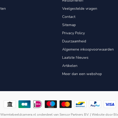
Retourneren
nten
Veelgestelde vragen
Contact
Sitemap
Privacy Policy
Duurzaamheid
Algemene inkoopvoorwaarden
Laatste Nieuws
Artikelen
Meer dan een webshop
 Warmtebeeldcamera.nl onderdeel van
Sensor Partners BV.
| Website door
Bl