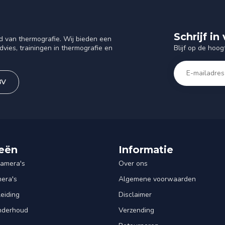
Schrijf i
d van thermografie. Wij bieden een
Blijf op de hoog
vies, trainingen in thermografie en
BV
eën
Informatie
amera's
Over ons
mera's
Algemene voorwaarden
leiding
Disclaimer
Onderhoud
Verzending