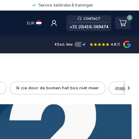
Service, kalibratie & trainingen
0
CONTACT
EUR
+31 (0)416-369474
4.8
/5
€
Excl. btw
Ik zie door de bomen het bos niet meer
inspecties