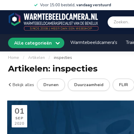
Voor 15:00 besteld,
vandaag verstuurd
Warmtebeeldcamera's
Trai
Alle categorieën
Home
/
Artikelen
/
inspecties
Artikelen: inspecties
Bekijk alles
Drunen
Duurzaamheid
FLIR
01
SEP
2020