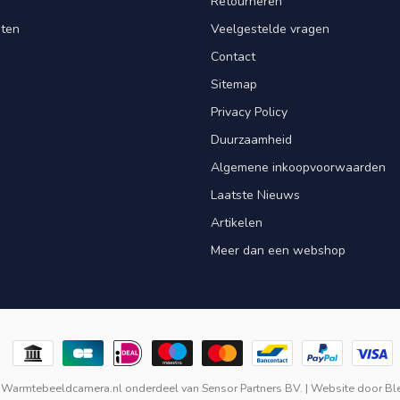
Retourneren
nten
Veelgestelde vragen
Contact
Sitemap
Privacy Policy
Duurzaamheid
Algemene inkoopvoorwaarden
Laatste Nieuws
Artikelen
Meer dan een webshop
 Warmtebeeldcamera.nl onderdeel van
Sensor Partners BV.
| Website door
Bl