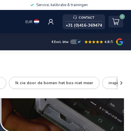
Service, kalibratie & trainingen
0
CONTACT
EUR
+31 (0)416-369474
4.8
/5
€
Excl. btw
Ik zie door de bomen het bos niet meer
inspecties