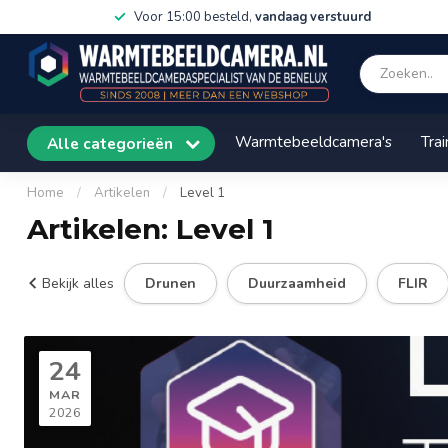
Voor 15:00 besteld,
vandaag verstuurd
Warmtebeeldcamera's
Trai
Alle categorieën
Home
/
Artikelen
/
Level 1
Artikelen: Level 1
Bekijk alles
Drunen
Duurzaamheid
FLIR
24
MAR
2026