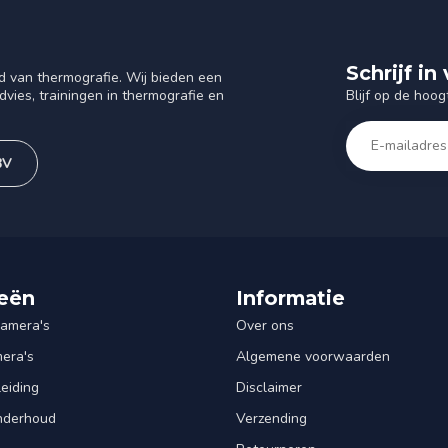
Schrijf i
d van thermografie. Wij bieden een
Blijf op de hoog
vies, trainingen in thermografie en
BV
eën
Informatie
amera's
Over ons
mera's
Algemene voorwaarden
leiding
Disclaimer
Onderhoud
Verzending