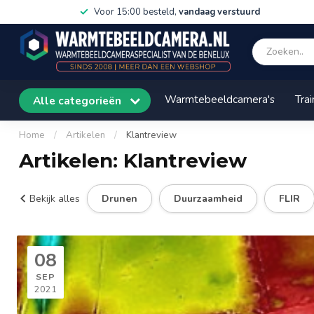
Voor 15:00 besteld,
vandaag verstuurd
Warmtebeeldcamera's
Trai
Alle categorieën
Home
/
Artikelen
/
Klantreview
Artikelen: Klantreview
Bekijk alles
Drunen
Duurzaamheid
FLIR
08
SEP
2021