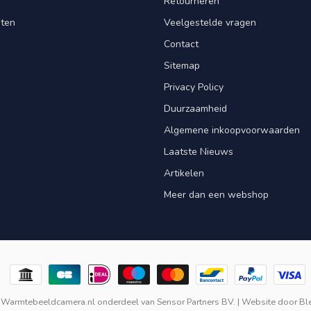
Retourneren
nten
Veelgestelde vragen
Contact
Sitemap
Privacy Policy
Duurzaamheid
Algemene inkoopvoorwaarden
Laatste Nieuws
Artikelen
Meer dan een webshop
 Warmtebeeldcamera.nl onderdeel van
Sensor Partners BV.
| Website door
Bl