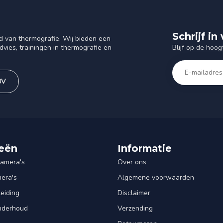
Schrijf i
d van thermografie. Wij bieden een
Blijf op de hoog
vies, trainingen in thermografie en
BV
eën
Informatie
amera's
Over ons
mera's
Algemene voorwaarden
leiding
Disclaimer
Onderhoud
Verzending