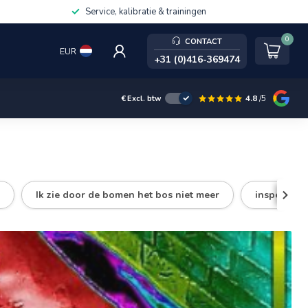
Service, kalibratie & trainingen
0
CONTACT
EUR
+31 (0)416-369474
4.8
/5
€
Excl. btw
Ik zie door de bomen het bos niet meer
inspecties