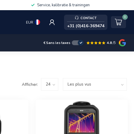
Service, kalibratie & trainingen
0
CONTACT
EUR
+31 (0)416-369474
4.8
/5
€
Sans les taxes
Afficher: