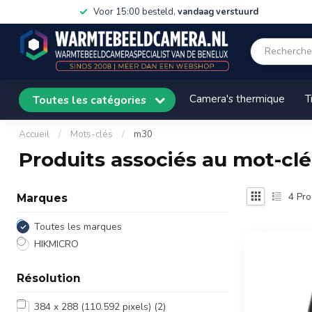
Voor 15:00 besteld,
vandaag verstuurd
Camera's thermique
T
Toutes les catégories
Accueil
/
Mots-clés
/
m30
Produits associés au mot-cl
4
Pro
Marques
Toutes les marques
HIKMICRO
Résolution
384 x 288 (110.592 pixels)
(2)