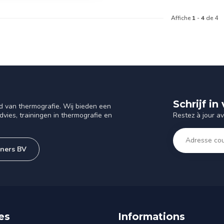
Affiche
1
-
4
de 4
Schrijf i
d van thermografie. Wij bieden een
Restez à jour a
vies, trainingen in thermografie en
tners BV
es
Informations