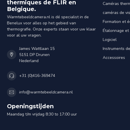
thermiques de FLIR en
Caméras ther
Belgique.
caméras de vi
Warmtebeeldcamera.nl is dé specialist in de
Formation et é
Benelux voor alles op het gebied van
thermografie. Onze experts staan voor uw klaar
Étalonnage et
voor al uw vragen.
Logiciel
James Wattlaan 15
Instruments d
5151 DP Drunen
Accessoires
Nederland
+31 (0)416-369474
info@warmtebeeldcamera.nl
Openingstijden
Maandag t/m vrijdag 8:30 to 17:00 uur