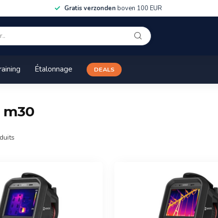
Gratis verzonden
boven 100 EUR
raining
Étalonnage
DEALS
é m30
duits