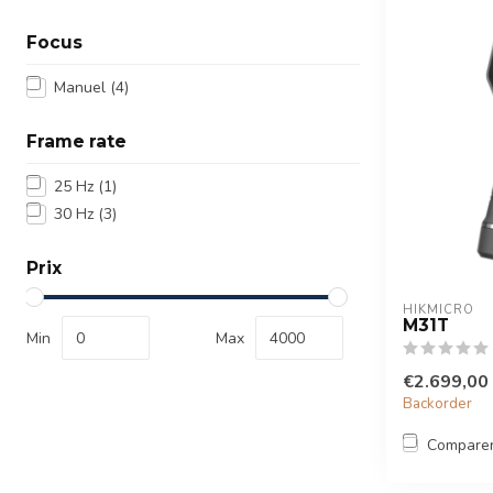
Focus
Manuel
(4)
Frame rate
25 Hz
(1)
30 Hz
(3)
Prix
HIKMICRO
M31T
Min
Max
€2.699,00
Backorder
Compare