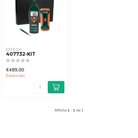
EXTECH
407732-KIT
€489,00
Backorder
Affiche
1
-
1
de 1