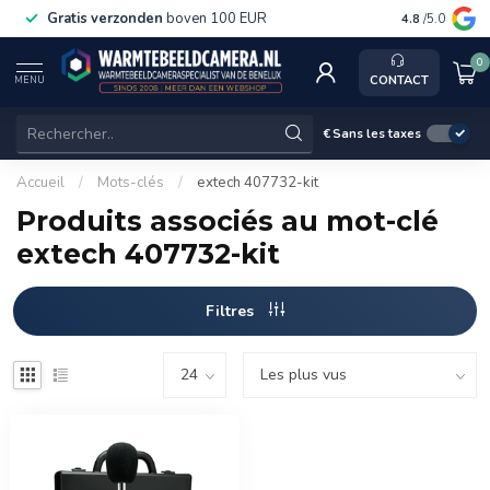
Gratis verzonden
boven 100 EUR
Service, k
4.8
/5.0
0
CONTACT
MENU
€
Sans les taxes
Accueil
/
Mots-clés
/
extech 407732-kit
Produits associés au mot-clé
extech 407732-kit
Filtres