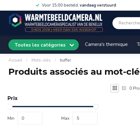
Voor 15:00 besteld,
vandaag verstuurd
Camera's thermique
T
Toutes les catégories
Accueil
/
Mots-clés
/
buffer
Produits associés au mot-clé
0
Pro
Prix
Min
Max