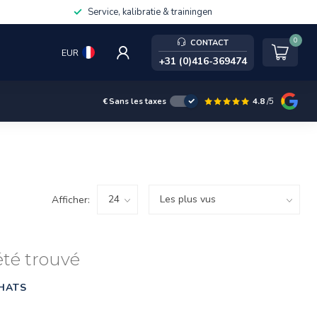
Service, kalibratie & trainingen
0
CONTACT
EUR
+31 (0)416-369474
4.8
/5
€
Sans les taxes
Afficher:
été trouvé
HATS