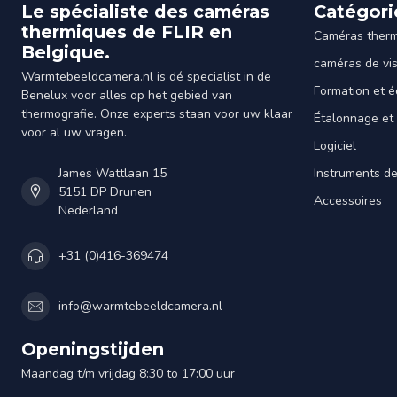
Le spécialiste des caméras
Catégori
thermiques de FLIR en
Caméras ther
Belgique.
caméras de vi
Warmtebeeldcamera.nl is dé specialist in de
Formation et é
Benelux voor alles op het gebied van
thermografie. Onze experts staan voor uw klaar
Étalonnage et
voor al uw vragen.
Logiciel
James Wattlaan 15
Instruments d
5151 DP Drunen
Accessoires
Nederland
+31 (0)416-369474
info@warmtebeeldcamera.nl
Openingstijden
Maandag t/m vrijdag 8:30 to 17:00 uur