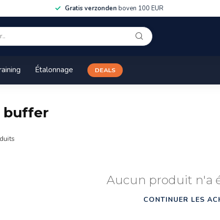
Gratis verzonden
boven 100 EUR
raining
Étalonnage
DEALS
 buffer
duits
Aucun produit n'a 
CONTINUER LES AC