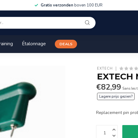
Gratis verzonden
boven 100 EUR
raining
Étalonnage
DEALS
EXTECH
EXTECH 
€82,99
Sans les 
Lagere prijs gezien?
Replacement pin pr