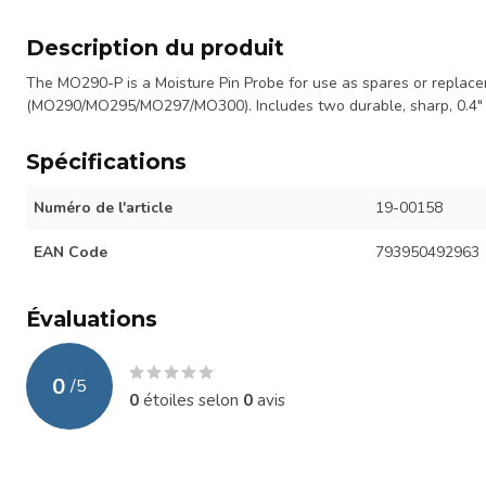
Description du produit
The MO290-P is a Moisture Pin Probe for use as spares or replac
(MO290/MO295/MO297/MO300). Includes two durable, sharp, 0.4" 
Spécifications
Numéro de l'article
19-00158
EAN Code
793950492963
Évaluations
0
/
5
0
étoiles selon
0
avis