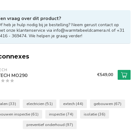
en vraag over dit product?
f heb je hulp nodig bij je bestelling? Neem gerust contact op
et onze klantenservice via
info@warmtebeeldcamera.nl
of +31
416 - 369474. We helpen je graag verder!
 connexes
ECH
€549,00
TECH MO290
alen
(33)
electricien
(51)
extech
(44)
gebouwen
(67)
bouwen inspectie
(61)
inspectie
(74)
isolatie
(36)
preventief onderhoud
(97)