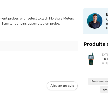
E
ement probes with select Extech Moisture Meters
O
(1cm) length pins assembled on probe.
m
0
Produits
EXT
EX
Bouwmateri
Ajouter un avis
ge