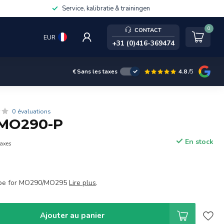
Service, kalibratie & trainingen
0
CONTACT
EUR
+31 (0)416-369474
4.8
/5
€
Sans les taxes
0 évaluations
MO290-P
En stock
taxes
obe for MO290/MO295
Lire plus
.
Ajouter au panier