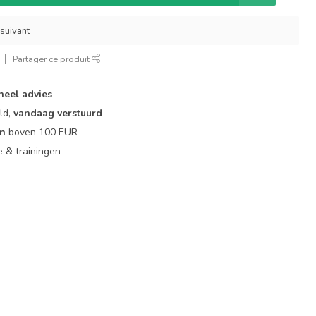
 suivant
Partager ce produit
neel advies
ld,
vandaag verstuurd
en
boven 100 EUR
ie & trainingen