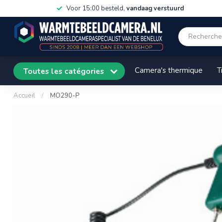
Voor 15:00 besteld,
vandaag verstuurd
Camera's thermique
T
Toutes les catégories
Accueil
/
MO290-P