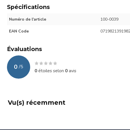
Spécifications
Numéro de l'article
100-0039
EAN Code
071982139198
Évaluations
0
/
5
0
étoiles selon
0
avis
Vu(s) récemment