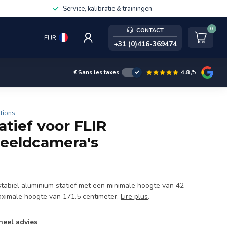
Service, kalibratie & trainingen
0
CONTACT
EUR
+31 (0)416-369474
4.8
/5
€
Sans les taxes
ations
atief voor FLIR
eeldcamera's
 stabiel aluminium statief met een minimale hoogte van 42
aximale hoogte van 171.5 centimeter.
Lire plus
.
neel advies