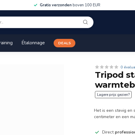
Gratis verzonden
boven 100 EUR
raining
Étalonnage
DEALS
0 évalu
Tripod st
warmteb
Lagere prijs gezien?
Het is een stevig en
centimeter en een m
Direct
professio