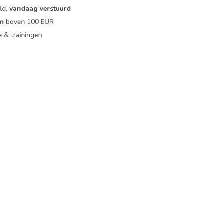
ld,
vandaag verstuurd
en
boven 100 EUR
ie & trainingen