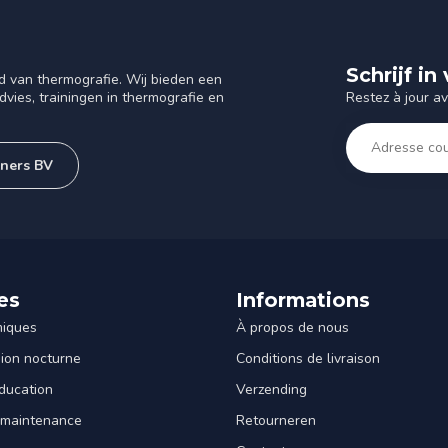
Schrijf i
d van thermografie. Wij bieden een
Restez à jour a
vies, trainingen in thermografie en
tners BV
es
Informations
miques
À propos de nous
sion nocturne
Conditions de livraison
ducation
Verzending
 maintenance
Retourneren