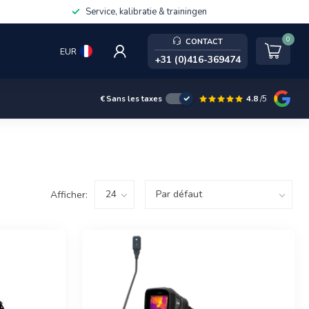
Service, kalibratie & trainingen
0
CONTACT
EUR
+31 (0)416-369474
4.8
/5
€
Sans les taxes
Afficher: