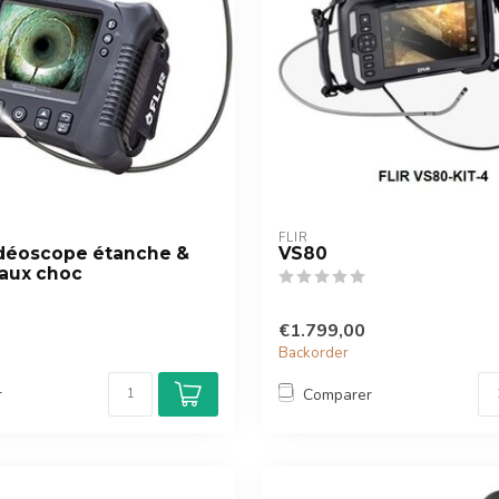
FLIR
idéoscope étanche &
VS80
 aux choc
€1.799,00
Backorder
r
Comparer