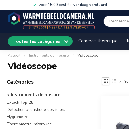
Voor 15:00 besteld,
vandaag verstuurd
Camera's thermique
T
Toutes les catégories
Accueil
/
Instruments de mesure
/
Vidéoscope
Vidéoscope
7
Pro
Catégories
Instruments de mesure
Extech Top 25
Détection acoustique des fuites
Hygromètre
Thermomètre infrarouge