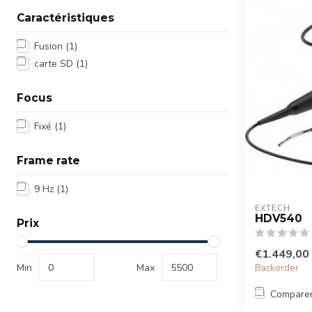
Caractéristiques
Fusion
(1)
carte SD
(1)
Focus
Fixé
(1)
Frame rate
9 Hz
(1)
EXTECH
HDV540
Prix
€1.449,00
Min
Max
Backorder
Compare