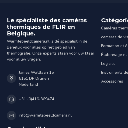
Le spécialiste des caméras
Catégori
thermiques de FLIR en
Caméras ther
Belgique.
caméras de vi
Warmtebeeldcamera.nl is dé specialist in de
Formation et é
Benelux voor alles op het gebied van
thermografie. Onze experts staan voor uw klaar
Étalonnage et
voor al uw vragen.
Logiciel
James Wattlaan 15
Instruments d
5151 DP Drunen
Accessoires
Nederland
+31 (0)416-369474
info@warmtebeeldcamera.nl