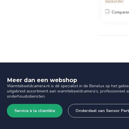
Backorder
Compare
Meer dan een webshop
Warmtebeeldcamera.nl is dé specialist in de Benelux op het gebie
uitgebreid assortiment aan warmtebeeldcamera’s, professioneel ad
onderhoudsdiensten.
Service à la clientèle
Onderdeel van Sensor Par