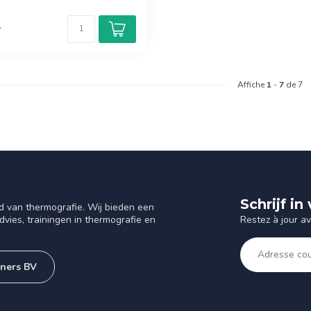
r
Affiche
1
-
7
de 7
Schrijf i
d van thermografie. Wij bieden een
Restez à jour a
vies, trainingen in thermografie en
tners BV