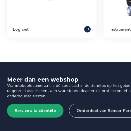
Logiciel
Instrument
Meer dan een webshop
Warmtebeeldcamera.nl is dé specialist in de Benelux op het gebie
uitgebreid assortiment aan warmtebeeldcamera’s, professioneel ad
onderhoudsdiensten.
Service à la clientèle
Onderdeel van Sensor Par