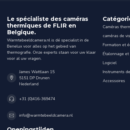
Le spécialiste des caméras
Catégori
thermiques de FLIR en
Caméras ther
Belgique.
caméras de vi
Warmtebeeldcamera.nl is dé specialist in de
Formation et é
Benelux voor alles op het gebied van
thermografie. Onze experts staan voor uw klaar
Étalonnage et
voor al uw vragen.
Logiciel
James Wattlaan 15
Instruments d
5151 DP Drunen
Accessoires
Nederland
+31 (0)416-369474
info@warmtebeeldcamera.nl
Openingstijden