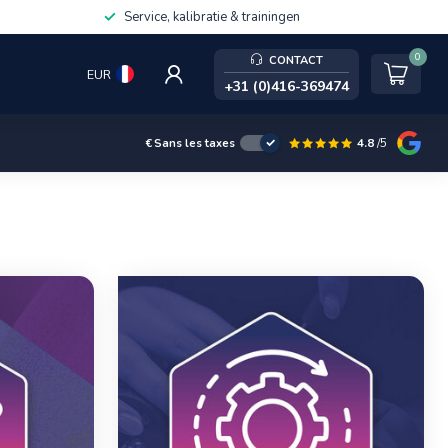
Service, kalibratie & trainingen
0
CONTACT
EUR
+31 (0)416-369474
4.8
/5
€
Sans les taxes