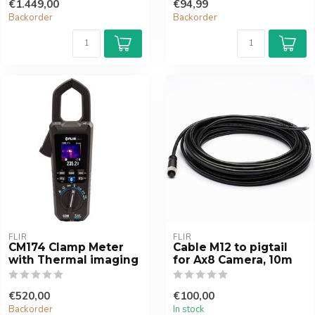
€1.449,00
€94,99
Backorder
Backorder
FLIR
FLIR
CM174 Clamp Meter
Cable M12 to pigtail
with Thermal imaging
for Ax8 Camera, 10m
€520,00
€100,00
Backorder
In stock