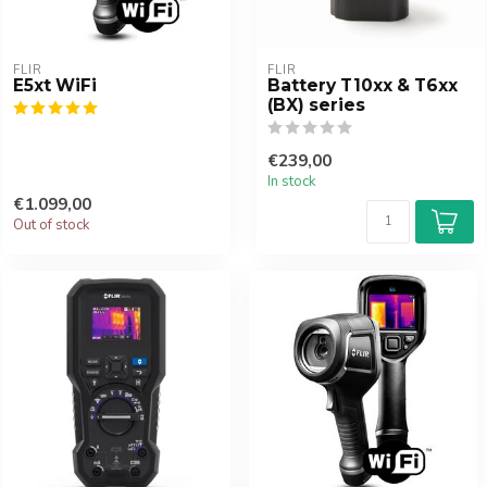
FLIR
FLIR
E5xt WiFi
Battery T10xx & T6xx
(BX) series
€239,00
In stock
€1.099,00
Out of stock