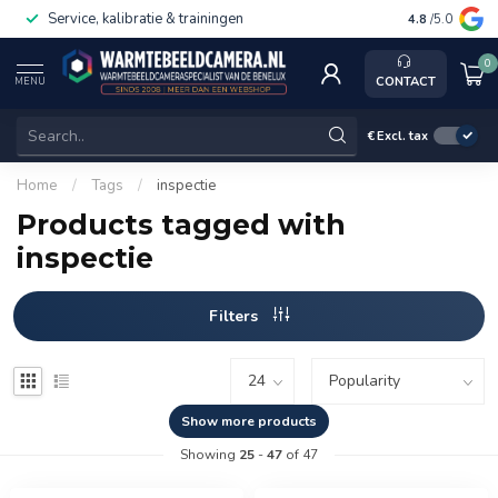
Service, kalibratie & trainingen
4.8
/5.0
0
CONTACT
MENU
€
Excl. tax
Home
/
Tags
/
inspectie
Products tagged with
inspectie
Filters
Show more products
Showing
25
-
47
of 47