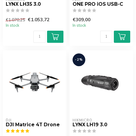
LYNX LH35 3.0
ONE PRO iOS USB-C
€1.053,72
€309,00
€1.070,25
In stock
In stock
-2%
DJI
HIKMICRO
DJI Matrice 4T Drone
LYNX LH19 3.0