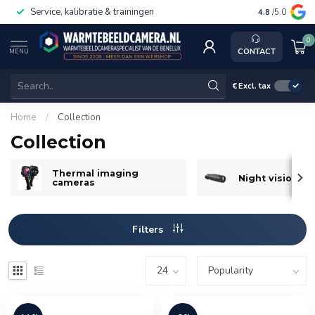
Service, kalibratie & trainingen
4.8
/5.0
0
CONTACT
MENU
€
Excl. tax
Home
/
Collection
Collection
Thermal imaging
Night vision c
cameras
Filters