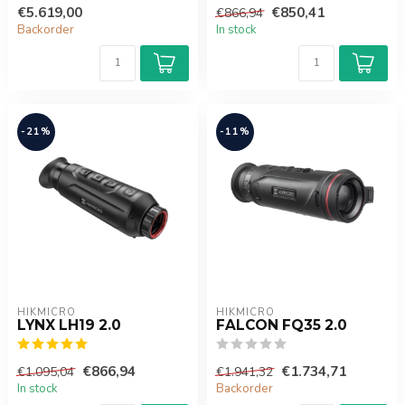
€5.619,00
€850,41
€866,94
Backorder
In stock
-21%
-11%
HIKMICRO
HIKMICRO
LYNX LH19 2.0
FALCON FQ35 2.0
€866,94
€1.734,71
€1.095,04
€1.941,32
In stock
Backorder