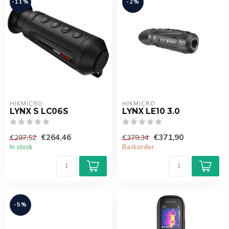
-11%
-2%
HIKMICRO
HIKMICRO
LYNX S LC06S
LYNX LE10 3.0
€264,46
€371,90
€297,52
€379,34
In stock
Backorder
-5%