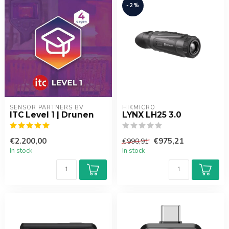
-2%
SENSOR PARTNERS BV
HIKMICRO
ITC Level 1 | Drunen
LYNX LH25 3.0
€2.200,00
€975,21
€990,91
In stock
In stock