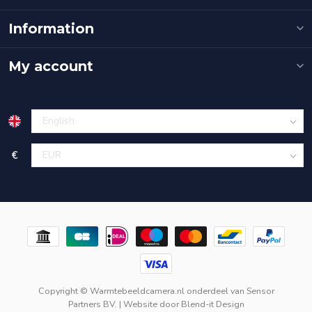
Information
My account
€
Copyright © Warmtebeeldcamera.nl onderdeel van
Sensor
Partners BV.
| Website door
Blend-it Design