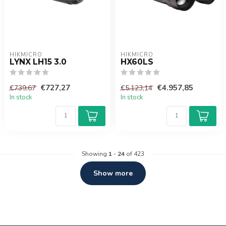
HIKMICRO
HIKMICRO
LYNX LH15 3.0
HX60LS
€727,27
€4.957,85
€739,67
€5.123,14
In stock
In stock
Showing
1
-
24
of 423
Show more