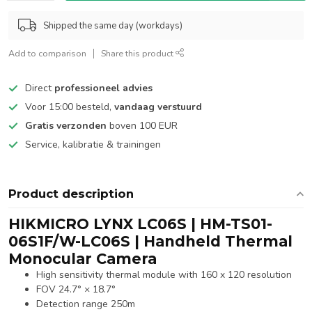
Shipped the same day (workdays)
Add to comparison
Share this product
Direct
professioneel advies
Voor 15:00 besteld,
vandaag verstuurd
Gratis verzonden
boven 100 EUR
Service, kalibratie & trainingen
Product description
HIKMICRO LYNX LC06S | HM-TS01-
06S1F/W-LC06S | Handheld Thermal
Monocular Camera
High sensitivity thermal module with 160 x 120 resolution
FOV 24.7° × 18.7°
Detection range 250m