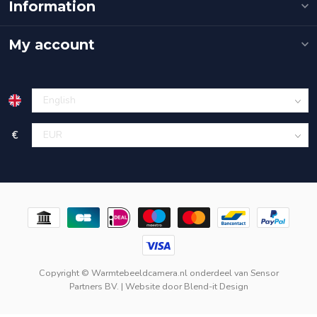
Information
My account
€
Copyright © Warmtebeeldcamera.nl onderdeel van
Sensor
Partners BV.
| Website door
Blend-it Design