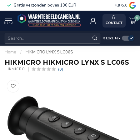
Gratis verzonden
boven 100 EUR
Service, k
4.8
/5.0
0
CONTACT
MENU
€
Excl. tax
Home
/
HIKMICRO LYNX S LC06S
HIKMICRO HIKMICRO LYNX S LC06S
(0)
HIKMICRO