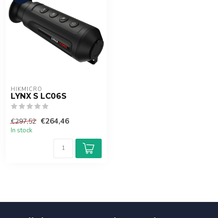
HIKMICRO
LYNX S LC06S
€264,46
€297,52
In stock