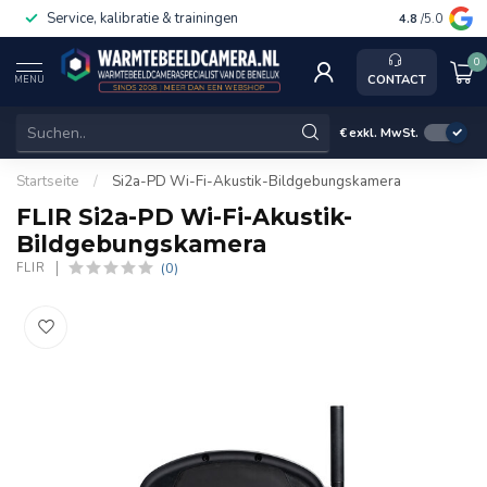
Service, kalibratie & trainingen
4.8
/5.0
0
CONTACT
MENU
€
exkl. MwSt.
Startseite
/
Si2a-PD Wi-Fi-Akustik-Bildgebungskamera
FLIR Si2a-PD Wi-Fi-Akustik-
Bildgebungskamera
(0)
FLIR