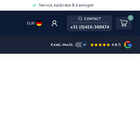
Service, kalibratie & trainingen
0
CONTACT
EUR
+31 (0)416-369474
4.8
/5
€
exkl. MwSt.