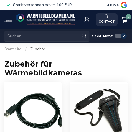
Gratis verzonden
boven 100 EUR
Service, ka
4.8
/5.0
0
CONTACT
MENU
€
exkl. MwSt.
Startseite
/
Zubehör
Zubehör für
Wärmebildkameras